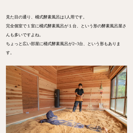
見た目の通り、桶式酵素風呂は1人用です。
完全個室で１室に桶式酵素風呂が１台、という形の酵素風呂屋さ
んも多いですよね。
ちょっと広い部屋に桶式酵素風呂が2~3台、という形もありま
す。