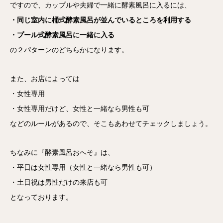
ですので、カップルや夫婦で一緒に酵素風呂に入るには、
・同じ室内に桶式酵素風呂が並んでいるところを利用する
・プール式酵素風呂に一緒に入る
の２パターンのどちらかになります。
また、お店によっては
・女性専用
・女性専用だけど、女性と一緒なら男性も可
などのルールがあるので、そこもあわせてチェックしましょう。
ちなみに『酵素風呂おへそ』は、
・平日は女性専用（女性と一緒なら男性も可）
・土日祝は男性だけの来店も可
となっております。