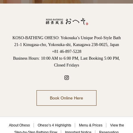
KOSO-BATHING OHESO: Yokosuka’s Unique Pool-Style Bath
21-1 Kinugasa-cho, Yokosuka-shi, Kanagawa 238-0025, Japan
+81 46-897-5228
Business Hours: 10:00 AM to 6:00 PM, Last Booking 5:00 PM,
Closed Fridays
Book Online Here
About Oheso
Oheso’s 4 Highlights
Menu & Prices
View the
Step-by-Step Bathing Flow
Important Notice
Reservation