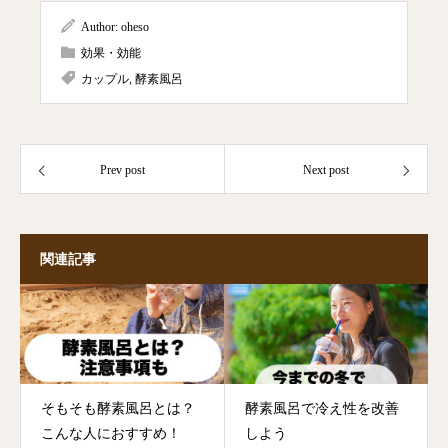
Author:
oheso
効果・効能
カップル
,
酵素風呂
Prev post
Next post
関連記事
そもそも酵素風呂とは？
酵素風呂で冷え性を改善
こんな人におすすめ！
しよう