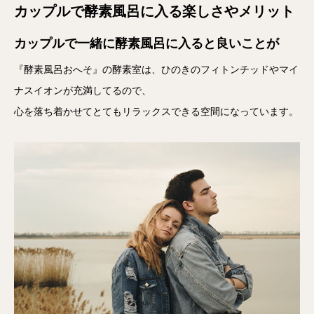
カップルで酵素風呂に入る楽しさやメリット
カップルで一緒に酵素風呂に入ると良いことが
『酵素風呂おへそ』の酵素室は、ひのきのフィトンチッドやマイ
ナスイオンが充満してるので、
心を落ち着かせてとてもリラックスできる空間になっています。