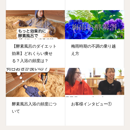
【酵素風呂のダイエット
梅雨時期の不調の乗り越
効果】どれくらい痩せ
え方
る？入浴の頻度は？
酵素風呂入浴の頻度につ
お客様インタビュー①
いて