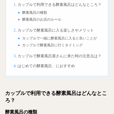
カップルで利用できる酵素風呂はどんなところ？
酵素風呂の種類
酵素風呂のお店のルール
カップルで酵素風呂に入る楽しさやメリット
カップルで一緒に酵素風呂に入ると良いことが
カップルで酵素風呂に行くタイミング
カップルで酵素風呂屋さんに来た時の注意点は？
はじめての酵素風呂、におすすめ
カップルで利用できる酵素風呂はどんなとこ
ろ？
酵素風呂の種類