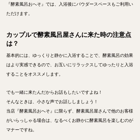
『酵素風呂おへそ』では、入浴後にパウダースペースもご利用い
ただけます。
カップルで酵素風呂屋さんに来た時の注意点
は？
基本的には、ゆっくりと静かに入浴することで、酵素風呂の効果
はより実感できるので、お互いにリラックスしてゆったりと入浴
することをオススメします。
でも一緒に来たんだからお話もしたいですよね！
そんなときは、小さな声でお話ししましょう！
当店『酵素風呂おへそ』に限らず、酵素風呂屋さんで他のお客様
がいらっしゃる場合は、なるべくお静かに酵素風呂を楽しむのが
マナーですね。