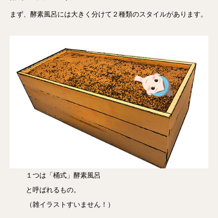
まず、酵素風呂には大きく分けて２種類のスタイルがあります。
１つは「桶式」酵素風呂
と呼ばれるもの。
（雑イラストすいません！）