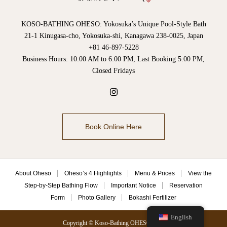
KOSO-BATHING OHESO: Yokosuka’s Unique Pool-Style Bath
21-1 Kinugasa-cho, Yokosuka-shi, Kanagawa 238-0025, Japan
+81 46-897-5228
Business Hours: 10:00 AM to 6:00 PM, Last Booking 5:00 PM,
Closed Fridays
Book Online Here
About Oheso
Oheso’s 4 Highlights
Menu & Prices
View the
Step-by-Step Bathing Flow
Important Notice
Reservation
Form
Photo Gallery
Bokashi Fertilizer
English
Copyright © Koso-Bathing OHESO 2021