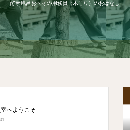
酵素風呂おへその用務員（木こり）のおはなし
員室へようこそ
.31