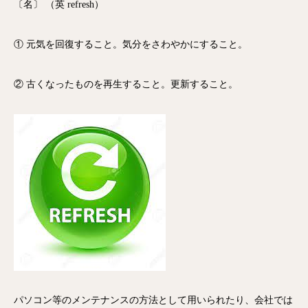
〔名〕 （英
refresh
）
① 元気を
回復する
こと。
気分
をさわやかにすること。
②
古く
なったものを
再生
すること。
更新
すること。
パソコン等のメンテナンスの方法として用いられたり、会社では