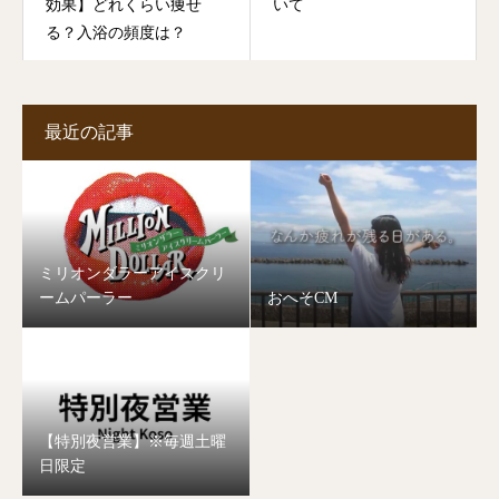
効果】どれくらい痩せ
いて
る？入浴の頻度は？
最近の記事
ミリオンダラーアイスクリ
ームパーラー
おへそCM
【特別夜営業】※毎週土曜
日限定